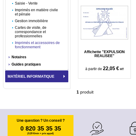
Saisie - Vente
Imprimés en matière civile
et pénale
Gestion immobilière
Cartes de visite, de
correspondance et
professionnelles
Imprimés et accessoires de
fonctionnement
Affichette "EXPULSION
REALISEE"
Notaires
Guides pratiques
22,05 €
à partir de
HT
MATÉRIEL INFORMATIQUE
1
produit
Une question ? Un conseil ?
0 820 35 35 35
(0,20 €/min + prix appel)