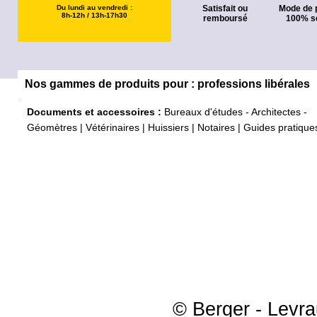
Du lundi au vendredi :
Satisfait ou
Mode de 
8h-12h / 13h-17h30
remboursé
100% s
Nos gammes de produits pour : professions libérales
Documents et accessoires :
Bureaux d'études - Architectes -
Géomètres
|
Vétérinaires
|
Huissiers
|
Notaires
|
Guides pratique
© Berger - Levrau