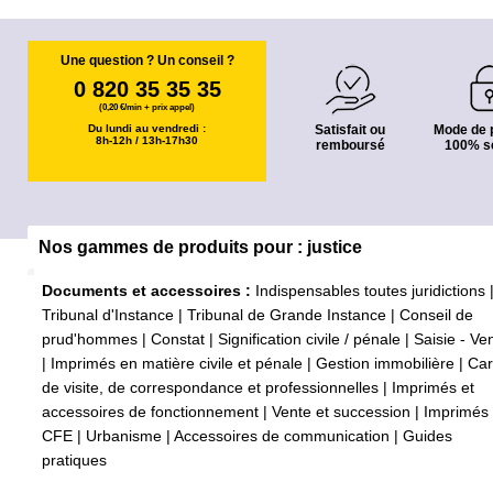
Une question ? Un conseil ?
0 820 35 35 35
(0,20 €/min + prix appel)
Du lundi au vendredi :
Satisfait ou
Mode de 
8h-12h / 13h-17h30
remboursé
100% s
Nos gammes de produits pour : justice
Documents et accessoires :
Indispensables toutes juridictions
Tribunal d'Instance
|
Tribunal de Grande Instance
|
Conseil de
prud'hommes
|
Constat
|
Signification civile / pénale
|
Saisie - Ve
|
Imprimés en matière civile et pénale
|
Gestion immobilière
|
Car
de visite, de correspondance et professionnelles
|
Imprimés et
accessoires de fonctionnement
|
Vente et succession
|
Imprimés
CFE
|
Urbanisme
|
Accessoires de communication
|
Guides
pratiques