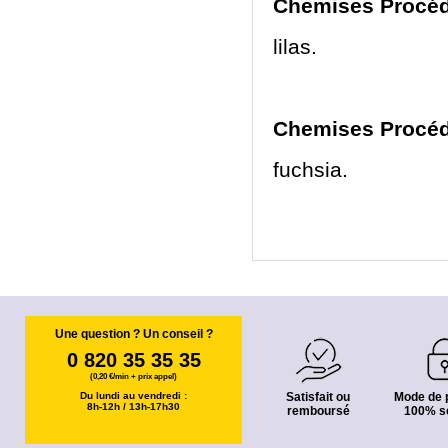
Chemises Procédu
lilas.
Chemises Procédu
fuchsia.
Une question ? Un conseil ?
0 820 35 35 35
(0,20 €/min + prix appel)
Du lundi au vendredi :
Satisfait ou
Mode de 
8h-12h / 13h-17h30
remboursé
100% s