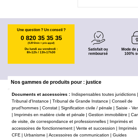
Une question ? Un conseil ?
0 820 35 35 35
(0,20 €/min + prix appel)
Du lundi au vendredi :
Satisfait ou
Mode de 
8h-12h / 13h-17h30
remboursé
100% s
Nos gammes de produits pour : justice
Documents et accessoires :
Indispensables toutes juridictions
Tribunal d'Instance
|
Tribunal de Grande Instance
|
Conseil de
prud'hommes
|
Constat
|
Signification civile / pénale
|
Saisie - Ve
|
Imprimés en matière civile et pénale
|
Gestion immobilière
|
Car
de visite, de correspondance et professionnelles
|
Imprimés et
accessoires de fonctionnement
|
Vente et succession
|
Imprimés
CFE
|
Urbanisme
|
Accessoires de communication
|
Guides