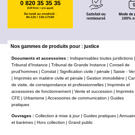
0 820 35 35 35
(0,20 €/min + prix appel)
Du lundi au vendredi :
Satisfait ou
Mode de 
8h-12h / 13h-17h30
remboursé
100% s
Nos gammes de produits pour : justice
Documents et accessoires :
Indispensables toutes juridictions
Tribunal d'Instance
|
Tribunal de Grande Instance
|
Conseil de
prud'hommes
|
Constat
|
Signification civile / pénale
|
Saisie - Ve
|
Imprimés en matière civile et pénale
|
Gestion immobilière
|
Car
de visite, de correspondance et professionnelles
|
Imprimés et
accessoires de fonctionnement
|
Vente et succession
|
Imprimés
CFE
|
Urbanisme
|
Accessoires de communication
|
Guides
pratiques
Ouvrages :
Collection à mise à jour
|
Guides pratiques
|
Annuair
et barèmes
|
Hors collection
|
Grand public