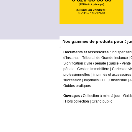
(0,20 €/min + prix appel)
Du lundi au vendredi :
8h-12h / 13h-17h30
Nos gammes de produits pour : ju
Documents et accessoires :
Indispensabl
d'Instance
|
Tribunal de Grande Instance
|
Signification civile / pénale
|
Saisie - Vente
pénale
|
Gestion immobilière
|
Cartes de vi
professionnelles
|
Imprimés et accessoires
succession
|
Imprimés CFE
|
Urbanisme
|
A
Guides pratiques
Ouvrages :
Collection à mise à jour
|
Guide
|
Hors collection
|
Grand public