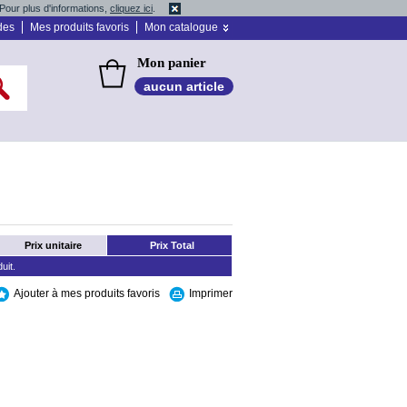
Pour plus d'informations,
cliquez ici
.
des
Mes produits favoris
Mon catalogue
Mon panier
aucun article
Prix unitaire
Prix Total
uit.
Ajouter à mes produits favoris
Imprimer