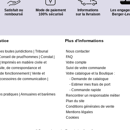
Satisfait ou
Mode de paiement
Informations
Les engage
remboursé
100% sécurisé
sur la livraison
Berger-Lev
stice
Plus d'informations
es toutes juridictions
|
Tribunal
Nous contacter
Conseil de prud'hommes
|
Constat
|
FAQ
|
Imprimés en matière civile et
Votre compte
site, de correspondance et
Suivi de votre commande
 de fonctionnement
|
Vente et
Votre catalogue et la Boutique :
ccessoires de communication
|
-
Demande de catalogue
-
Estimer mes frais de port
-
Commande rapide
s pratiques
|
Annuaires et barèmes
Rencontrer un responsable métier
Plan du site
Conditions générales de vente
Mentions légales
Cookies