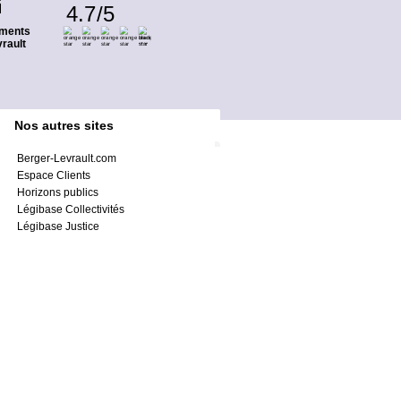
4.7
/
5
ments
rault
Nos autres sites
Berger-Levrault.com
Espace Clients
Horizons publics
Légibase Collectivités
Légibase Justice