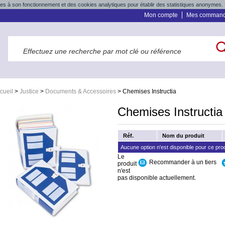
res à son fonctionnement et des cookies analytiques pour établir des statistiques anonymes. 
Mon compte
Mes comman
cueil
>
Justice
>
Documents & Accessoires
>
Chemises Instructia
Chemises Instructia
Réf.
Nom du produit
Aucune option n'est disponible pour ce prod
Le
Recommander à un tiers
produit
n'est
pas disponible actuellement.