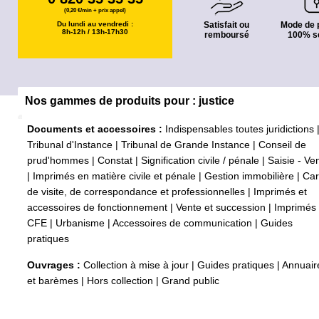
(0,20 €/min + prix appel)
Du lundi au vendredi :
Satisfait ou
Mode de 
8h-12h / 13h-17h30
remboursé
100% s
Nos gammes de produits pour : justice
Documents et accessoires :
Indispensables toutes juridictions
Tribunal d'Instance
|
Tribunal de Grande Instance
|
Conseil de
prud'hommes
|
Constat
|
Signification civile / pénale
|
Saisie - Ve
|
Imprimés en matière civile et pénale
|
Gestion immobilière
|
Car
de visite, de correspondance et professionnelles
|
Imprimés et
accessoires de fonctionnement
|
Vente et succession
|
Imprimés
CFE
|
Urbanisme
|
Accessoires de communication
|
Guides
pratiques
Ouvrages :
Collection à mise à jour
|
Guides pratiques
|
Annuair
et barèmes
|
Hors collection
|
Grand public