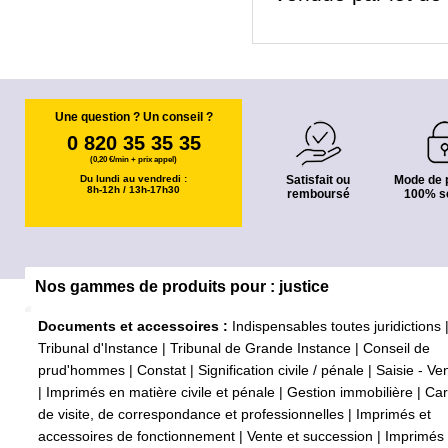
Une question ? Un conseil ?
0 820 35 35 35
(0,20 €/min + prix appel)
Du lundi au vendredi :
Satisfait ou
Mode de 
8h-12h / 13h-17h30
remboursé
100% s
Nos gammes de produits pour : justice
Documents et accessoires :
Indispensables toutes juridictions
Tribunal d'Instance
|
Tribunal de Grande Instance
|
Conseil de
prud'hommes
|
Constat
|
Signification civile / pénale
|
Saisie - Ve
|
Imprimés en matière civile et pénale
|
Gestion immobilière
|
Car
de visite, de correspondance et professionnelles
|
Imprimés et
accessoires de fonctionnement
|
Vente et succession
|
Imprimés