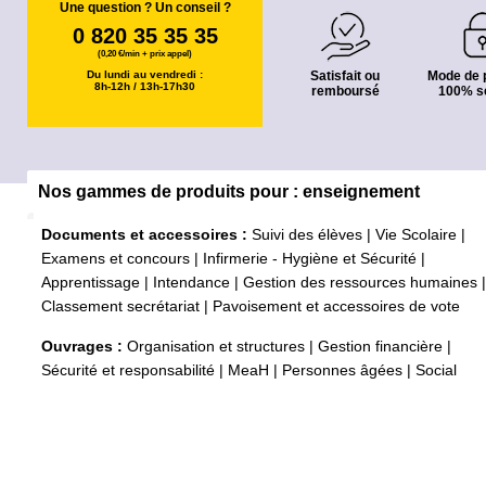
Une question ? Un conseil ?
0 820 35 35 35
(0,20 €/min + prix appel)
Du lundi au vendredi :
Satisfait ou
Mode de 
8h-12h / 13h-17h30
remboursé
100% s
Nos gammes de produits pour : enseignement
Documents et accessoires :
Suivi des élèves
|
Vie Scolaire
|
Examens et concours
|
Infirmerie - Hygiène et Sécurité
|
Apprentissage
|
Intendance
|
Gestion des ressources humaines
|
Classement secrétariat
|
Pavoisement et accessoires de vote
Ouvrages :
Organisation et structures
|
Gestion financière
|
Sécurité et responsabilité
|
MeaH
|
Personnes âgées
|
Social