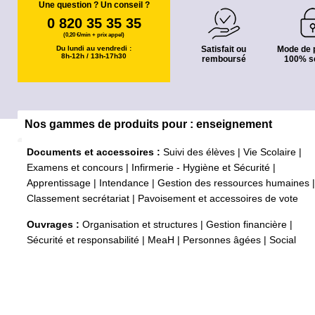
Une question ? Un conseil ?
0 820 35 35 35
(0,20 €/min + prix appel)
Du lundi au vendredi :
Satisfait ou
Mode de 
8h-12h / 13h-17h30
remboursé
100% s
Nos gammes de produits pour : enseignement
Documents et accessoires :
Suivi des élèves
|
Vie Scolaire
|
Examens et concours
|
Infirmerie - Hygiène et Sécurité
|
Apprentissage
|
Intendance
|
Gestion des ressources humaines
|
Classement secrétariat
|
Pavoisement et accessoires de vote
Ouvrages :
Organisation et structures
|
Gestion financière
|
Sécurité et responsabilité
|
MeaH
|
Personnes âgées
|
Social