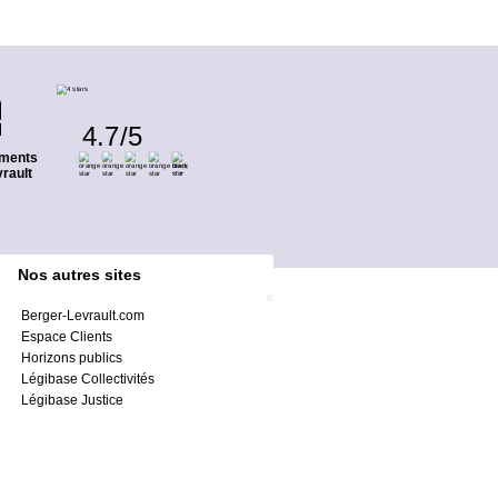
4.7
/
5
ments
rault
Nos autres sites
Berger-Levrault.com
Espace Clients
Horizons publics
Légibase Collectivités
Légibase Justice