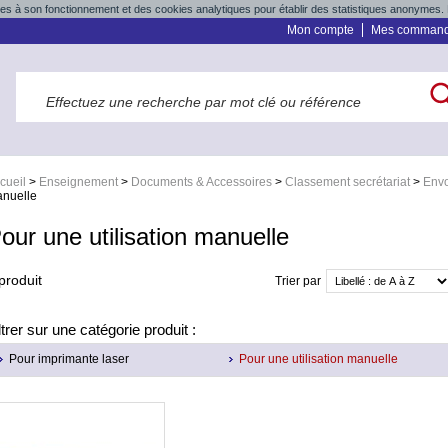
res à son fonctionnement et des cookies analytiques pour établir des statistiques anonymes. 
Mon compte
Mes comman
cueil
>
Enseignement
>
Documents & Accessoires
>
Classement secrétariat
>
Env
nuelle
our une utilisation manuelle
produit
Trier par
ltrer sur une catégorie produit :
Pour imprimante laser
Pour une utilisation manuelle