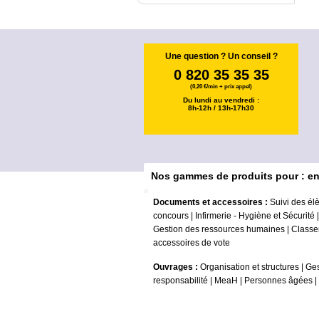
Une question ? Un conseil ?
0 820 35 35 35
(0,20 €/min + prix appel)
Du lundi au vendredi :
8h-12h / 13h-17h30
Nos gammes de produits pour : e
Documents et accessoires :
Suivi des él
concours
|
Infirmerie - Hygiène et Sécurité
Gestion des ressources humaines
|
Classe
accessoires de vote
Ouvrages :
Organisation et structures
|
Ges
responsabilité
|
MeaH
|
Personnes âgées
|