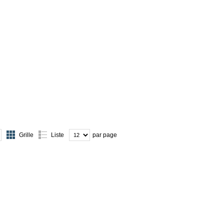
Grille
Liste
par page