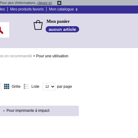
Pour plus d'informations,
cliquez ici
.
des
Mes produits favoris
Mon catalogue
Mon panier
aucun article
ois en recommandé
>
Pour une utilisation
Grille
Liste
par page
Pour imprimante à impact