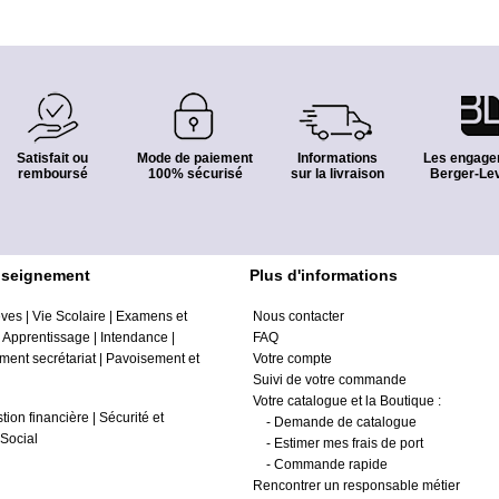
Satisfait ou
Mode de paiement
Informations
Les engage
remboursé
100% sécurisé
sur la livraison
Berger-Lev
nseignement
Plus d'informations
èves
|
Vie Scolaire
|
Examens et
Nous contacter
|
Apprentissage
|
Intendance
|
FAQ
ment secrétariat
|
Pavoisement et
Votre compte
Suivi de votre commande
Votre catalogue et la Boutique :
tion financière
|
Sécurité et
-
Demande de catalogue
Social
-
Estimer mes frais de port
-
Commande rapide
Rencontrer un responsable métier