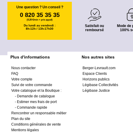
Une question ? Un conseil ?
0 820 35 35 35
(0,20 €/min + prix appel)
Du lundi au vendredi :
Satisfait ou
Mode de 
8h-12h / 13h-17h30
remboursé
100% s
Plus d'informations
Nos autres sites
Nous contacter
Berger-Levrault.com
FAQ
Espace Clients
Votre compte
Horizons publics
Suivi de votre commande
Légibase Collectivités
Votre catalogue et la Boutique :
Légibase Justice
-
Demande de catalogue
-
Estimer mes frais de port
-
Commande rapide
Rencontrer un responsable métier
Plan du site
Conditions générales de vente
Mentions légales