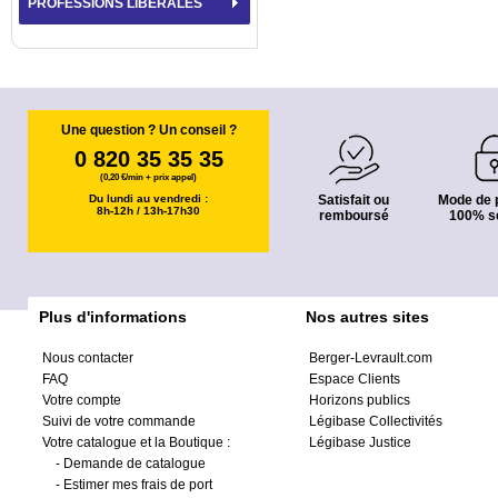
PROFESSIONS LIBÉRALES
Une question ? Un conseil ?
0 820 35 35 35
(0,20 €/min + prix appel)
Du lundi au vendredi :
Satisfait ou
Mode de 
8h-12h / 13h-17h30
remboursé
100% s
Plus d'informations
Nos autres sites
Nous contacter
Berger-Levrault.com
FAQ
Espace Clients
Votre compte
Horizons publics
Suivi de votre commande
Légibase Collectivités
Votre catalogue et la Boutique :
Légibase Justice
-
Demande de catalogue
-
Estimer mes frais de port