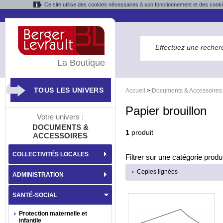
Ce site utilise des cookies nécessaires à son fonctionnement et des cooki
La Boutique
TOUS LES UNIVERS
Accueil
>
Documents & Accessoires
Papier brouillon
Votre univers :
DOCUMENTS &
1
produit
ACCESSOIRES
COLLECTIVITÉS LOCALES
Filtrer sur une catégorie produi
Copies lignées
ADMINISTRATION
SANTÉ-SOCIAL
Protection maternelle et
infantile