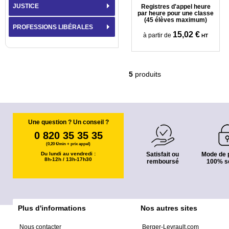
JUSTICE
Registres d'appel heure
par heure pour une classe
(45 élèves maximum)
PROFESSIONS LIBÉRALES
15,02 €
à partir de
HT
5
produits
Une question ? Un conseil ?
0 820 35 35 35
(0,20 €/min + prix appel)
Du lundi au vendredi :
Satisfait ou
Mode de 
8h-12h / 13h-17h30
remboursé
100% s
Plus d'informations
Nos autres sites
Nous contacter
Berger-Levrault.com