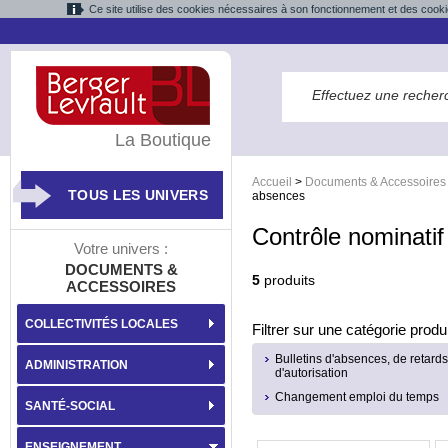
Ce site utilise des cookies nécessaires à son fonctionnement et des cooki
La Boutique
Accueil
>
Documents & Accessoires
TOUS LES UNIVERS
absences
Contrôle nominati
Votre univers :
DOCUMENTS &
5
produits
ACCESSOIRES
COLLECTIVITÉS LOCALES
Filtrer sur une catégorie produi
Bulletins d'absences, de retards
ADMINISTRATION
d'autorisation
Changement emploi du temps
SANTÉ-SOCIAL
ENSEIGNEMENT