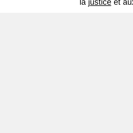
la
justice
et a