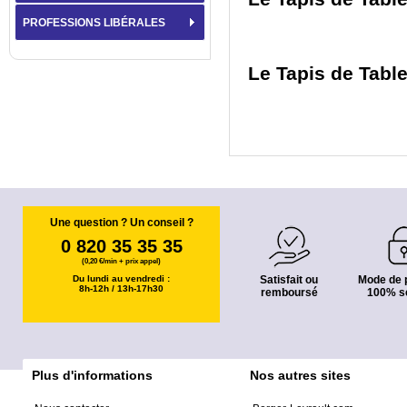
PROFESSIONS LIBÉRALES
Le Tapis de Tabl
Une question ? Un conseil ?
0 820 35 35 35
(0,20 €/min + prix appel)
Du lundi au vendredi :
Satisfait ou
Mode de 
8h-12h / 13h-17h30
remboursé
100% s
Plus d'informations
Nos autres sites