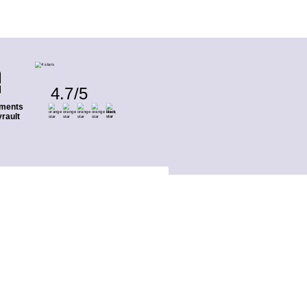
4.7
/
5
ments
rault