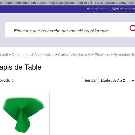
res à son fonctionnement et des cookies analytiques pour établir des statistiques anonymes. 
Mon compte
Mes comman
cueil
>
Documents & Accessoires
>
Collectivités locales
>
Élections
>
Symboles de 
apis de Table
produit
Trier par