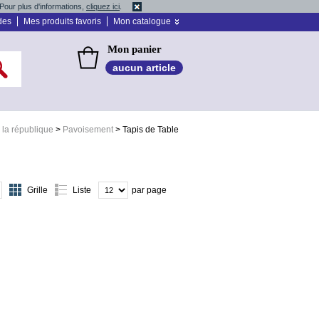
Pour plus d'informations,
cliquez ici
.
des
Mes produits favoris
Mon catalogue
Mon panier
aucun article
la république
>
Pavoisement
>
Tapis de Table
Grille
Liste
par page