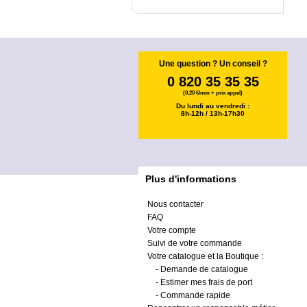
Une question ? Un conseil ?
0 820 35 35 35
(0,20 €/min + prix appel)
Du lundi au vendredi :
8h-12h / 13h-17h30
Plus d'informations
Nous contacter
FAQ
Votre compte
Suivi de votre commande
Votre catalogue et la Boutique :
-
Demande de catalogue
-
Estimer mes frais de port
-
Commande rapide