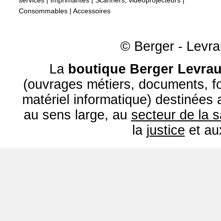
services
|
Imprimantes
|
Scanners, vidéoprojecteurs
|
Consommables
|
Accessoires
© Berger - Levrau
La
boutique Berger Levrau
(ouvrages métiers, documents, fo
matériel informatique) destinées
au sens large, au
secteur de la 
la
justice
et a