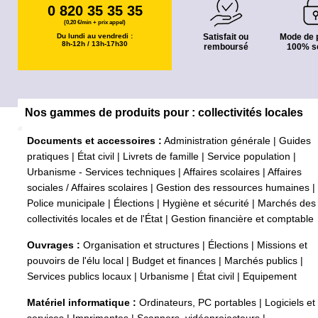
0 820 35 35 35
(0,20 €/min + prix appel)
Du lundi au vendredi :
Satisfait ou
Mode de 
8h-12h / 13h-17h30
remboursé
100% s
Nos gammes de produits pour : collectivités locales
Documents et accessoires :
Administration générale
|
Guides
pratiques
|
État civil
|
Livrets de famille
|
Service population
|
Urbanisme - Services techniques
|
Affaires scolaires
|
Affaires
sociales / Affaires scolaires
|
Gestion des ressources humaines
|
Police municipale
|
Élections
|
Hygiène et sécurité
|
Marchés des
collectivités locales et de l'État
|
Gestion financière et comptable
Ouvrages :
Organisation et structures
|
Élections
|
Missions et
pouvoirs de l'élu local
|
Budget et finances
|
Marchés publics
|
Services publics locaux
|
Urbanisme
|
État civil
|
Equipement
Matériel informatique :
Ordinateurs, PC portables
|
Logiciels et