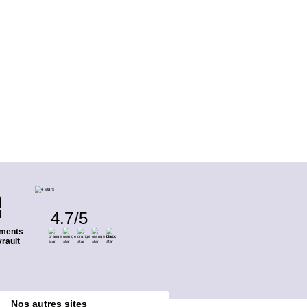
4.7
/
5
ments
rault
Nos autres sites