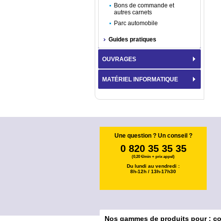
Bons de commande et
autres carnets
Parc automobile
Guides pratiques
OUVRAGES
MATÉRIEL INFORMATIQUE
Une question ? Un conseil ?
0 820 35 35 35
(0,20 €/min + prix appel)
Du lundi au vendredi :
8h-12h / 13h-17h30
Nos gammes de produits pour : col