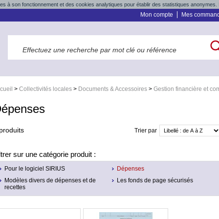
res à son fonctionnement et des cookies analytiques pour établir des statistiques anonymes. 
Mon compte
Mes comman
cueil
>
Collectivités locales
>
Documents & Accessoires
>
Gestion financière et co
épenses
produits
Trier par
ltrer sur une catégorie produit :
Pour le logiciel SIRIUS
Dépenses
Modèles divers de dépenses et de
Les fonds de page sécurisés
recettes