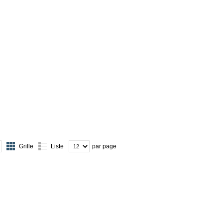
Grille
Liste
par page