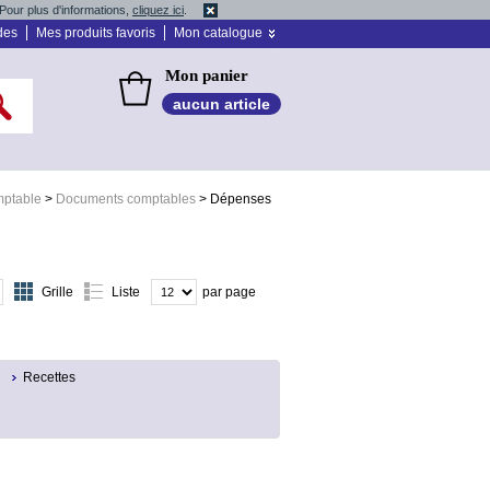
Pour plus d'informations,
cliquez ici
.
des
Mes produits favoris
Mon catalogue
Mon panier
aucun article
mptable
>
Documents comptables
>
Dépenses
Grille
Liste
par page
Recettes