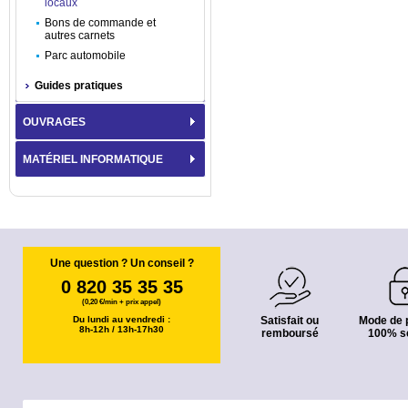
locaux
Bons de commande et
autres carnets
Parc automobile
Guides pratiques
OUVRAGES
MATÉRIEL INFORMATIQUE
Une question ? Un conseil ?
0 820 35 35 35
(0,20 €/min + prix appel)
Du lundi au vendredi :
Satisfait ou
Mode de 
8h-12h / 13h-17h30
remboursé
100% s