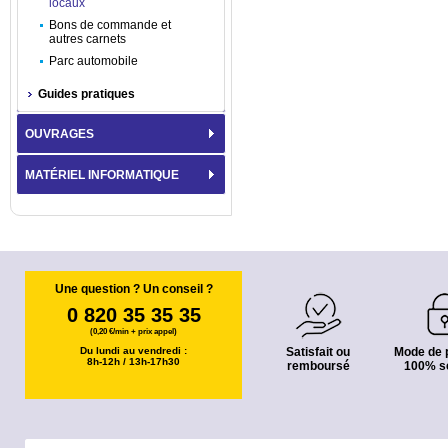
locaux
Bons de commande et
autres carnets
Parc automobile
Guides pratiques
OUVRAGES
MATÉRIEL INFORMATIQUE
Une question ? Un conseil ?
0 820 35 35 35
(0,20 €/min + prix appel)
Du lundi au vendredi :
Satisfait ou
Mode de 
8h-12h / 13h-17h30
remboursé
100% s