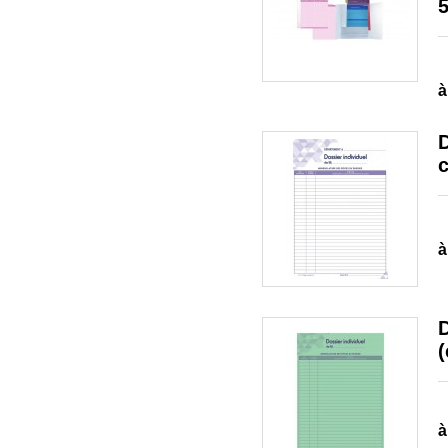
à
D
à
à