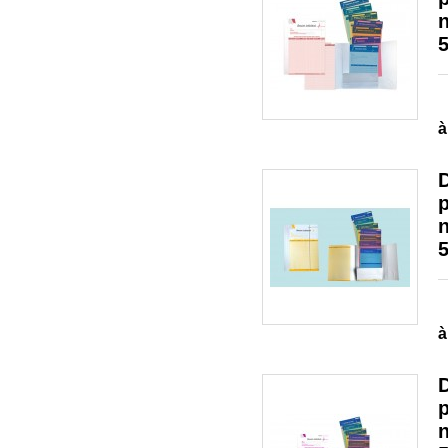
n
à
D
n
à
D
n