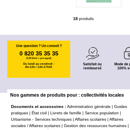
18
produits
Une question ? Un conseil ?
0 820 35 35 35
(0,20 €/min + prix appel)
Du lundi au vendredi :
Satisfait ou
Mode de 
8h-12h / 13h-17h30
remboursé
100% s
Nos gammes de produits pour : collectivités locales
Documents et accessoires :
Administration générale
|
Guides
pratiques
|
État civil
|
Livrets de famille
|
Service population
|
Urbanisme - Services techniques
|
Affaires scolaires
|
Affaires
sociales / Affaires scolaires
|
Gestion des ressources humaines
|