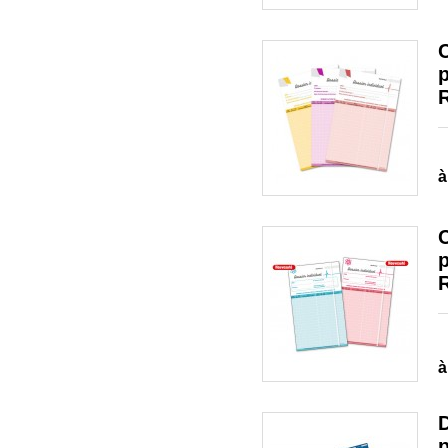
C
R
à
C
R
à
D