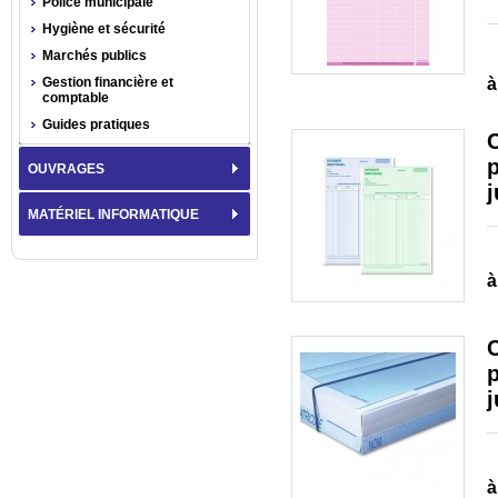
Police municipale
Hygiène et sécurité
Marchés publics
Gestion financière et
à
comptable
Guides pratiques
C
OUVRAGES
MATÉRIEL INFORMATIQUE
à
C
p
j
à