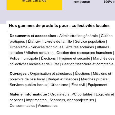
8h-12h / 13h-17h30
remboursé
100% s
Nos gammes de produits pour : collectivités locales
Documents et accessoires :
Administration générale
|
Guides
pratiques
|
État civil
|
Livrets de famille
|
Service population
|
Urbanisme - Services techniques
|
Affaires scolaires
|
Affaires
sociales / Affaires scolaires
|
Gestion des ressources humaines
|
Police municipale
|
Élections
|
Hygiène et sécurité
|
Marchés des
collectivités locales et de l'État
|
Gestion financière et comptable
Ouvrages :
Organisation et structures
|
Élections
|
Missions et
pouvoirs de l'élu local
|
Budget et finances
|
Marchés publics
|
Services publics locaux
|
Urbanisme
|
État civil
|
Equipement
Matériel informatique :
Ordinateurs, PC portables
|
Logiciels et
services
|
Imprimantes
|
Scanners, vidéoprojecteurs
|
Consommables
|
Accessoires