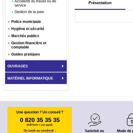
Accidents du travail ou de
Présentation
service
Gestion de la paie
Police municipale
Hygiène et sécurité
Marchés publics
Gestion financière et
comptable
Guides pratiques
OUVRAGES
MATÉRIEL INFORMATIQUE
Une question ? Un conseil ?
0 820 35 35 35
(0,20 €/min + prix appel)
Du lundi au vendredi :
Satisfait ou
Mode de 