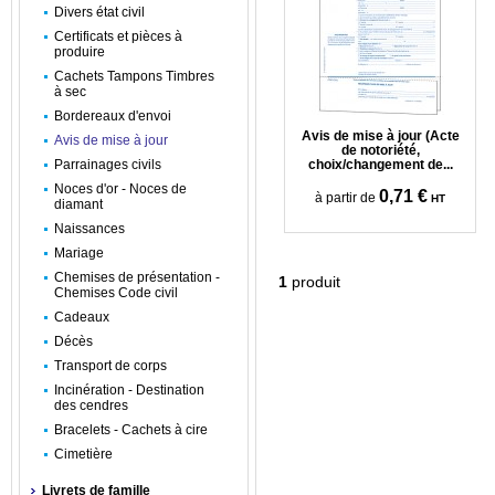
Divers état civil
Certificats et pièces à
produire
Cachets Tampons Timbres
à sec
Bordereaux d'envoi
Avis de mise à jour (Acte
Avis de mise à jour
de notoriété,
Parrainages civils
choix/changement de...
Noces d'or - Noces de
0,71 €
à partir de
HT
diamant
Naissances
Mariage
Chemises de présentation -
1
produit
Chemises Code civil
Cadeaux
Décès
Transport de corps
Incinération - Destination
des cendres
Bracelets - Cachets à cire
Cimetière
Livrets de famille