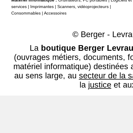
Matériel informatique :
Ordinateurs, PC portables
|
Logiciels et
services
|
Imprimantes
|
Scanners, vidéoprojecteurs
|
Consommables
|
Accessoires
© Berger - Levrau
La
boutique Berger Levrau
(ouvrages métiers, documents, fo
matériel informatique) destinées
au sens large, au
secteur de la 
la
justice
et a