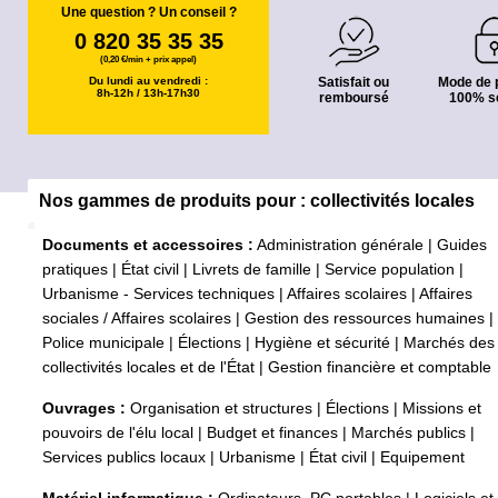
Une question ? Un conseil ?
0 820 35 35 35
(0,20 €/min + prix appel)
Du lundi au vendredi :
Satisfait ou
Mode de 
8h-12h / 13h-17h30
remboursé
100% s
Nos gammes de produits pour : collectivités locales
Documents et accessoires :
Administration générale
|
Guides
pratiques
|
État civil
|
Livrets de famille
|
Service population
|
Urbanisme - Services techniques
|
Affaires scolaires
|
Affaires
sociales / Affaires scolaires
|
Gestion des ressources humaines
|
Police municipale
|
Élections
|
Hygiène et sécurité
|
Marchés des
collectivités locales et de l'État
|
Gestion financière et comptable
Ouvrages :
Organisation et structures
|
Élections
|
Missions et
pouvoirs de l'élu local
|
Budget et finances
|
Marchés publics
|
Services publics locaux
|
Urbanisme
|
État civil
|
Equipement