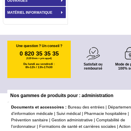
OUVRAGES
MATÉRIEL INFORMATIQUE
Une question ? Un conseil ?
0 820 35 35 35
(0,20 €/min + prix appel)
Du lundi au vendredi :
Satisfait ou
Mode de 
8h-12h / 13h-17h30
remboursé
100% s
Nos gammes de produits pour : administration
Documents et accessoires :
Bureau des entrées
|
Départemen
d'information médicale
|
Suivi médical
|
Pharmacie hospitalière
|
Prévention sanitaire
|
Gestion administrative
|
Comptabilité de
l'ordonnateur
|
Formations de santé et carrières sociales
|
Action