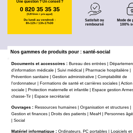
Une question ? Un conseil ?
0 820 35 35 35
(0,20 €/min + prix appel)
Du lundi au vendredi :
Satisfait ou
Mode de 
8h-12h / 13h-17h30
remboursé
100% s
Nos gammes de produits pour : santé-social
Documents et accessoires :
Bureau des entrées
|
Départemen
d'information médicale
|
Suivi médical
|
Pharmacie hospitalière
|
Prévention sanitaire
|
Gestion administrative
|
Comptabilité de
l'ordonnateur
|
Formations de santé et carrières sociales
|
Action
sociale
|
Protection maternelle et infantile
|
Espace gestion Arme
chasse-Tir
|
Espace secrétariat
Ouvrages :
Ressources humaines
|
Organisation et structures
|
Gestion et finances
|
Droits des patients
|
MeaH
|
Personnes âg
|
Social
Matériel informatique :
Ordinateurs, PC portables
|
Logiciels et