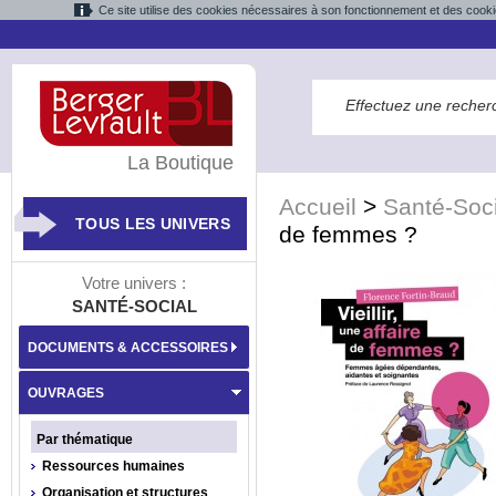
Ce site utilise des cookies nécessaires à son fonctionnement et des cooki
La Boutique
Accueil
>
Santé-Soci
TOUS LES UNIVERS
de femmes ?
Votre univers :
SANTÉ-SOCIAL
DOCUMENTS & ACCESSOIRES
OUVRAGES
Par thématique
Ressources humaines
Organisation et structures