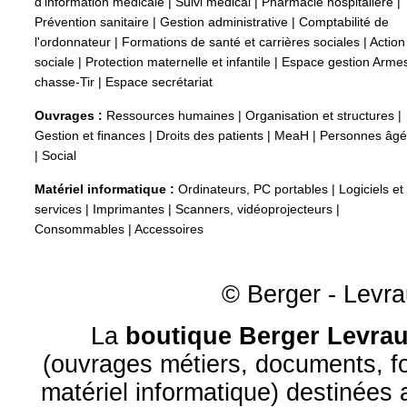
d'information médicale
|
Suivi médical
|
Pharmacie hospitalière
|
Prévention sanitaire
|
Gestion administrative
|
Comptabilité de
l'ordonnateur
|
Formations de santé et carrières sociales
|
Action
sociale
|
Protection maternelle et infantile
|
Espace gestion Arme
chasse-Tir
|
Espace secrétariat
Ouvrages :
Ressources humaines
|
Organisation et structures
|
Gestion et finances
|
Droits des patients
|
MeaH
|
Personnes âg
|
Social
Matériel informatique :
Ordinateurs, PC portables
|
Logiciels et
services
|
Imprimantes
|
Scanners, vidéoprojecteurs
|
Consommables
|
Accessoires
© Berger - Levrau
La
boutique Berger Levrau
(ouvrages métiers, documents, fo
matériel informatique) destinées