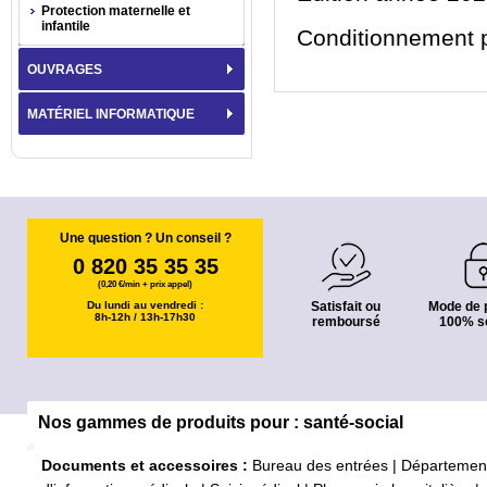
Protection maternelle et
infantile
Conditionnement 
OUVRAGES
MATÉRIEL INFORMATIQUE
Une question ? Un conseil ?
0 820 35 35 35
(0,20 €/min + prix appel)
Du lundi au vendredi :
Satisfait ou
Mode de 
8h-12h / 13h-17h30
remboursé
100% s
Nos gammes de produits pour : santé-social
Documents et accessoires :
Bureau des entrées
|
Départemen