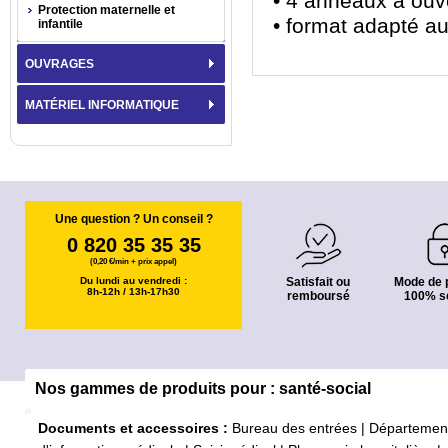
• 4 anneaux à ouv
Protection maternelle et
• format adapté au
infantile
OUVRAGES
MATÉRIEL INFORMATIQUE
Une question ? Un conseil ?
0 820 35 35 35
(0,20 €/min + prix appel)
Du lundi au vendredi :
Satisfait ou
Mode de 
8h-12h / 13h-17h30
remboursé
100% s
Nos gammes de produits pour : santé-social
Documents et accessoires :
Bureau des entrées
|
Départemen