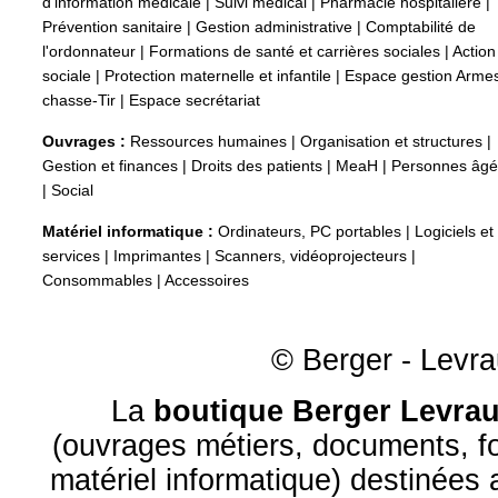
d'information médicale
|
Suivi médical
|
Pharmacie hospitalière
|
Prévention sanitaire
|
Gestion administrative
|
Comptabilité de
l'ordonnateur
|
Formations de santé et carrières sociales
|
Action
sociale
|
Protection maternelle et infantile
|
Espace gestion Arme
chasse-Tir
|
Espace secrétariat
Ouvrages :
Ressources humaines
|
Organisation et structures
|
Gestion et finances
|
Droits des patients
|
MeaH
|
Personnes âg
|
Social
Matériel informatique :
Ordinateurs, PC portables
|
Logiciels et
services
|
Imprimantes
|
Scanners, vidéoprojecteurs
|
Consommables
|
Accessoires
© Berger - Levrau
La
boutique Berger Levrau
(ouvrages métiers, documents, fo
matériel informatique) destinées