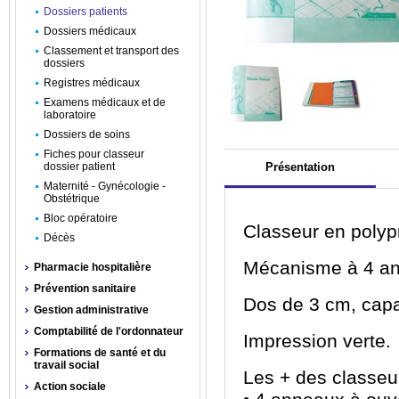
Dossiers patients
Dossiers médicaux
Classement et transport des
dossiers
Registres médicaux
Examens médicaux et de
laboratoire
Dossiers de soins
Fiches pour classeur
dossier patient
Présentation
Maternité - Gynécologie -
Obstétrique
Bloc opératoire
Classeur en polyp
Décès
Mécanisme à 4 an
Pharmacie hospitalière
Prévention sanitaire
Dos de 3 cm, capa
Gestion administrative
Comptabilité de l'ordonnateur
Impression verte.
Formations de santé et du
travail social
Les + des classeur
Action sociale