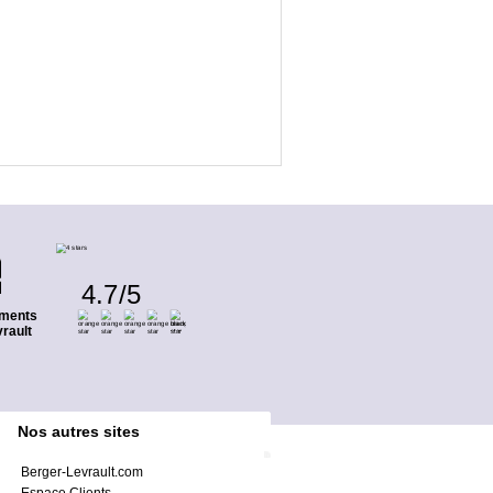
4.7
/
5
ments
rault
Nos autres sites
Berger-Levrault.com