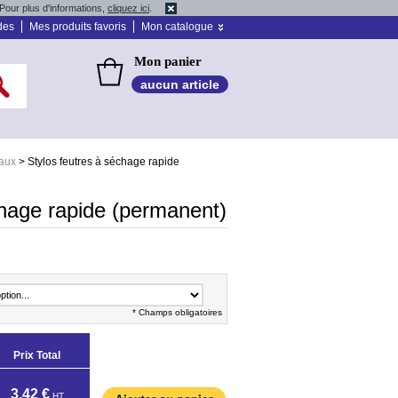
Pour plus d'informations,
cliquez ici
.
des
Mes produits favoris
Mon catalogue
Mon panier
aucun article
aux
>
Stylos feutres à séchage rapide
chage rapide (permanent)
* Champs obligatoires
Prix Total
3,42 €
HT