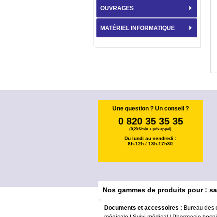
OUVRAGES
MATÉRIEL INFORMATIQUE
Une question ? Un conseil ?
0 820 35 35 35
(0,20 €/min + prix appel)
Du lundi au vendredi :
8h-12h / 13h-17h30
Nos gammes de produits pour : sa
Documents et accessoires :
Bureau des 