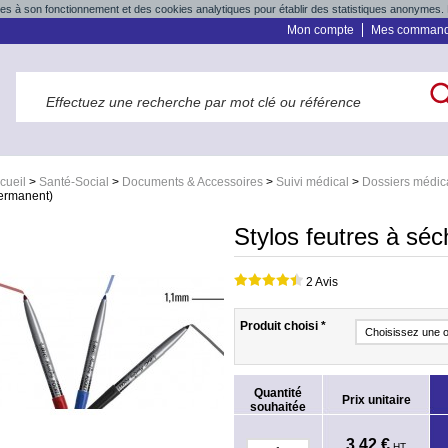
res à son fonctionnement et des cookies analytiques pour établir des statistiques anonymes. 
Mon compte
Mes comman
cueil
>
Santé-Social
>
Documents & Accessoires
>
Suivi médical
>
Dossiers médic
ermanent)
Stylos feutres à sé
2 Avis
Produit choisi
*
Quantité
Prix unitaire
souhaitée
3,42 €
HT