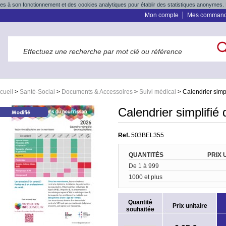
res à son fonctionnement et des cookies analytiques pour établir des statistiques anonymes. 
Mon compte
Mes comman
cueil
>
Santé-Social
>
Documents & Accessoires
>
Suivi médical
>
Calendrier simp
Calendrier simplifié
Ref.
503BEL355
QUANTITÉS
PRIX 
De 1 à 999
1000 et plus
Quantité
Prix unitaire
souhaitée