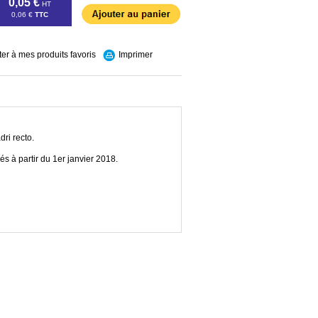
0,05 €
HT
0,06 €
TTC
ter à mes produits favoris
Imprimer
dri recto.
és à partir du 1er janvier 2018.