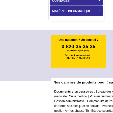
OUVRAGES
MATÉRIEL INFORMATIQUE
Une question ? Un conseil ?
0 820 35 35 35
(0,20 €/min + prix appel)
Du lundi au vendredi :
8h-12h / 13h-17h30
Nos gammes de produits pour : sa
Documents et accessoires :
Bureau des 
médicale
|
Suivi médical
|
Pharmacie hospit
Gestion administrative
|
Comptabilité de l'
carrières sociales
|
Action sociale
|
Protecti
gestion Armes-chasse-Tir
|
Espace secrétar