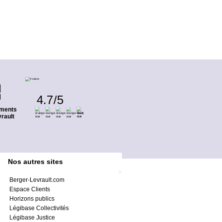
4.7
/
5
ments
rault
Nos autres sites
Berger-Levrault.com
Espace Clients
Horizons publics
Légibase Collectivités
Légibase Justice