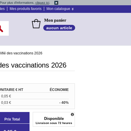
Pour plus d'informations,
cliquez ici
.
des
Mes produits favoris
Mon catalogue
Mon panier
aucun article
lifié des vaccinations 2026
 des vaccinations 2026
UNITAIRE € HT
ÉCONOMIE
0,05 €
0,03 €
- 40%
Disponible
Prix Total
Livraison sous 72 heures