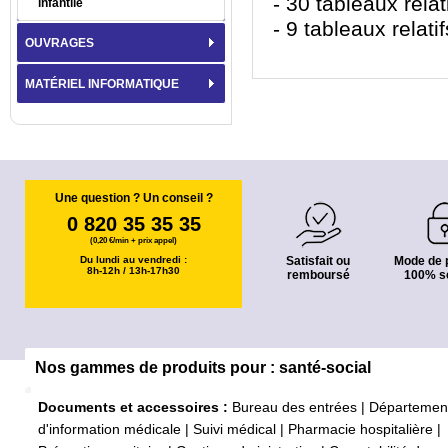
- 30 tableaux relat
infantile
- 9 tableaux relat
OUVRAGES
MATÉRIEL INFORMATIQUE
Une question ? Un conseil ?
0 820 35 35 35
(0,20 €/min + prix appel)
Du lundi au vendredi :
Satisfait ou
Mode de 
8h-12h / 13h-17h30
remboursé
100% s
Nos gammes de produits pour : santé-social
Documents et accessoires :
Bureau des entrées
|
Départemen
d'information médicale
|
Suivi médical
|
Pharmacie hospitalière
|