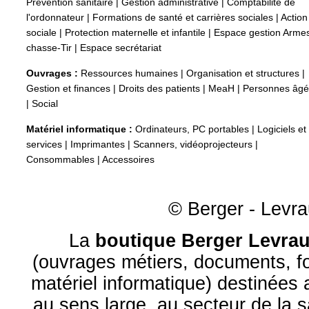
Prévention sanitaire
|
Gestion administrative
|
Comptabilité de
l'ordonnateur
|
Formations de santé et carrières sociales
|
Action
sociale
|
Protection maternelle et infantile
|
Espace gestion Arme
chasse-Tir
|
Espace secrétariat
Ouvrages :
Ressources humaines
|
Organisation et structures
|
Gestion et finances
|
Droits des patients
|
MeaH
|
Personnes âg
|
Social
Matériel informatique :
Ordinateurs, PC portables
|
Logiciels et
services
|
Imprimantes
|
Scanners, vidéoprojecteurs
|
Consommables
|
Accessoires
© Berger - Levrau
La
boutique Berger Levrau
(ouvrages métiers, documents, fo
matériel informatique) destinées
au sens large, au
secteur de la 