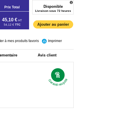
Disponible
Prix Total
Livraison sous 72 heures
45,10 €
HT
54,12 €
TTC
ter à mes produits favoris
Imprimer
lementaire
Avis client