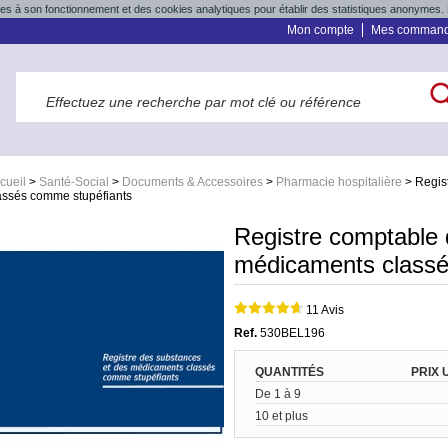
res à son fonctionnement et des cookies analytiques pour établir des statistiques anonymes. 
Mon compte
Mes comman
cueil
>
Santé-Social
>
Documents & Accessoires
>
Pharmacie hospitalière
>
Regis
assés comme stupéfiants
Registre comptable 
médicaments classé
11 Avis
Ref.
530BEL196
QUANTITÉS
PRIX 
De 1 à 9
10 et plus