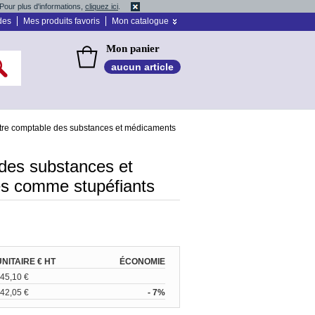
Pour plus d'informations,
cliquez ici
.
des
Mes produits favoris
Mon catalogue
Mon panier
aucun article
tre comptable des substances et médicaments
des substances et
s comme stupéfiants
UNITAIRE € HT
ÉCONOMIE
45,10 €
42,05 €
- 7%