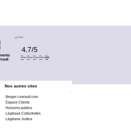
4.7
/
5
ments
rault
Nos autres sites
Berger-Levrault.com
Espace Clients
Horizons publics
Légibase Collectivités
Légibase Justice