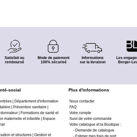
Satisfait ou
Mode de paiement
Informations
Les engage
remboursé
100% sécurisé
sur la livraison
Berger-Lev
nté-social
Plus d'informations
entrées
|
Département d'information
Nous contacter
alière
|
Prévention sanitaire
|
FAQ
ordonnateur
|
Formations de santé et
Votre compte
on maternelle et infantile
|
Espace
Suivi de votre commande
iat
Votre catalogue et la Boutique :
-
Demande de catalogue
sation et structures
|
Gestion et
-
Estimer mes frais de port