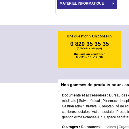
MATÉRIEL INFORMATIQUE
Une question ? Un conseil ?
0 820 35 35 35
(0,20 €/min + prix appel)
Du lundi au vendredi :
8h-12h / 13h-17h30
Nos gammes de produits pour : sa
Documents et accessoires :
Bureau des 
médicale
|
Suivi médical
|
Pharmacie hospit
Gestion administrative
|
Comptabilité de l'
carrières sociales
|
Action sociale
|
Protecti
gestion Armes-chasse-Tir
|
Espace secrétar
Ouvrages :
Ressources humaines
|
Organi