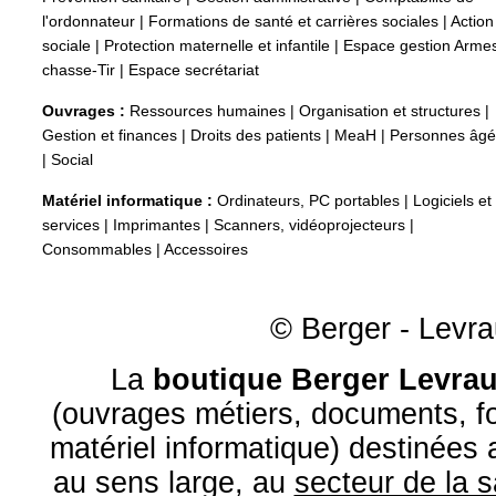
l'ordonnateur
|
Formations de santé et carrières sociales
|
Action
sociale
|
Protection maternelle et infantile
|
Espace gestion Arme
chasse-Tir
|
Espace secrétariat
Ouvrages :
Ressources humaines
|
Organisation et structures
|
Gestion et finances
|
Droits des patients
|
MeaH
|
Personnes âg
|
Social
Matériel informatique :
Ordinateurs, PC portables
|
Logiciels et
services
|
Imprimantes
|
Scanners, vidéoprojecteurs
|
Consommables
|
Accessoires
© Berger - Levrau
La
boutique Berger Levrau
(ouvrages métiers, documents, fo
matériel informatique) destinées
au sens large, au
secteur de la 