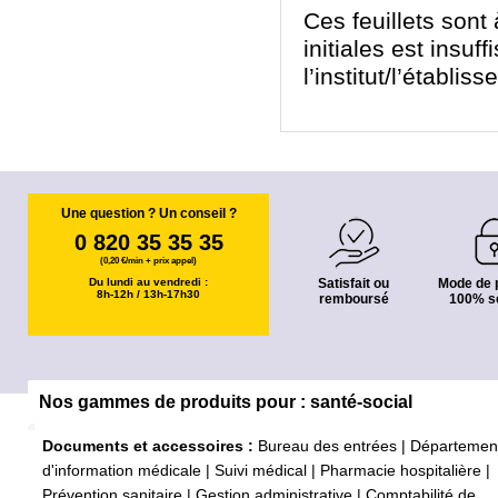
Ces feuillets sont
initiales est insu
l’institut/l’établi
Une question ? Un conseil ?
0 820 35 35 35
(0,20 €/min + prix appel)
Du lundi au vendredi :
Satisfait ou
Mode de 
8h-12h / 13h-17h30
remboursé
100% s
Nos gammes de produits pour : santé-social
Documents et accessoires :
Bureau des entrées
|
Départemen
d'information médicale
|
Suivi médical
|
Pharmacie hospitalière
|
Prévention sanitaire
|
Gestion administrative
|
Comptabilité de