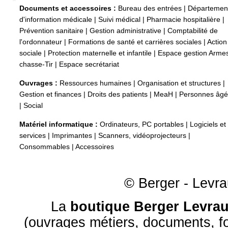
Documents et accessoires :
Bureau des entrées
|
Départemen
d'information médicale
|
Suivi médical
|
Pharmacie hospitalière
|
Prévention sanitaire
|
Gestion administrative
|
Comptabilité de
l'ordonnateur
|
Formations de santé et carrières sociales
|
Action
sociale
|
Protection maternelle et infantile
|
Espace gestion Arme
chasse-Tir
|
Espace secrétariat
Ouvrages :
Ressources humaines
|
Organisation et structures
|
Gestion et finances
|
Droits des patients
|
MeaH
|
Personnes âg
|
Social
Matériel informatique :
Ordinateurs, PC portables
|
Logiciels et
services
|
Imprimantes
|
Scanners, vidéoprojecteurs
|
Consommables
|
Accessoires
© Berger - Levrau
La
boutique Berger Levrau
(ouvrages métiers, documents, fo