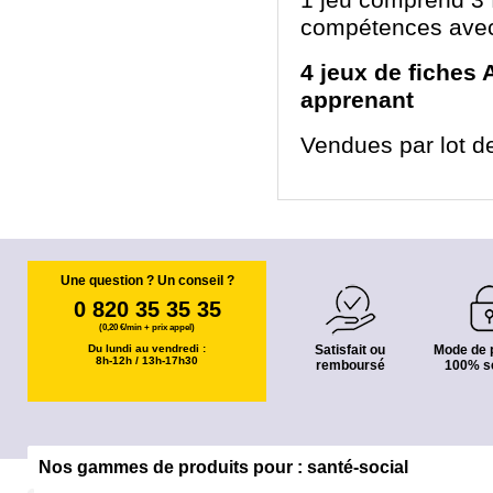
1 jeu comprend 3 f
compétences avec 
4 jeux de fiches 
apprenant
Vendues par lot 
Une question ? Un conseil ?
0 820 35 35 35
(0,20 €/min + prix appel)
Du lundi au vendredi :
Satisfait ou
Mode de 
8h-12h / 13h-17h30
remboursé
100% s
Nos gammes de produits pour : santé-social