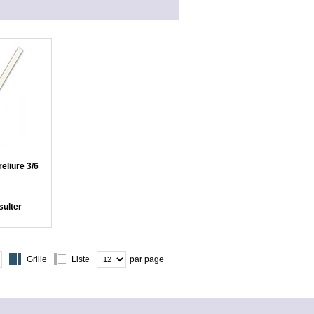
eliure 3/6
ulter
Grille
Liste
par page