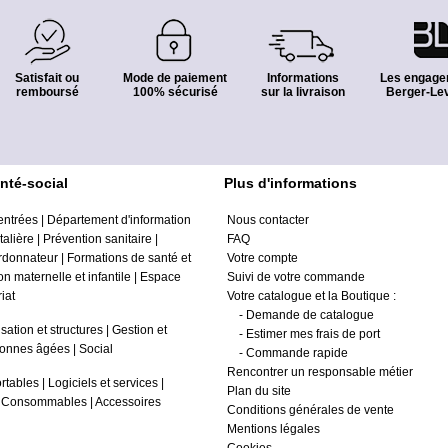
Satisfait ou
Mode de paiement
Informations
Les engage
remboursé
100% sécurisé
sur la livraison
Berger-Lev
nté-social
Plus d'informations
entrées
|
Département d'information
Nous contacter
alière
|
Prévention sanitaire
|
FAQ
ordonnateur
|
Formations de santé et
Votre compte
on maternelle et infantile
|
Espace
Suivi de votre commande
iat
Votre catalogue et la Boutique :
-
Demande de catalogue
sation et structures
|
Gestion et
-
Estimer mes frais de port
onnes âgées
|
Social
-
Commande rapide
Rencontrer un responsable métier
rtables
|
Logiciels et services
|
Plan du site
|
Consommables
|
Accessoires
Conditions générales de vente
Mentions légales