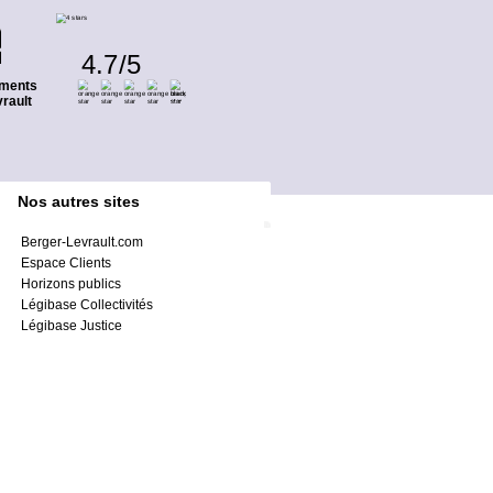
4.7
/
5
ments
rault
Nos autres sites
Berger-Levrault.com
Espace Clients
Horizons publics
Légibase Collectivités
Légibase Justice