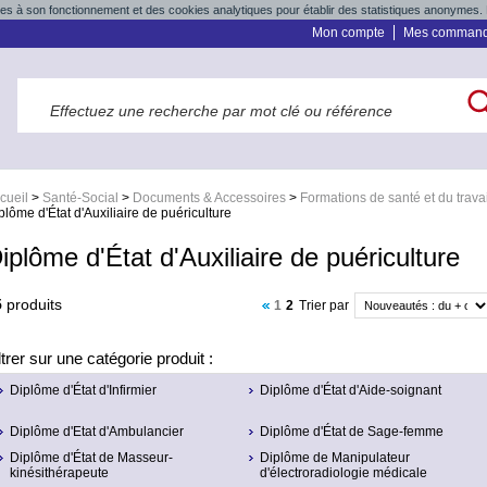
res à son fonctionnement et des cookies analytiques pour établir des statistiques anonymes. 
Mon compte
Mes comman
cueil
>
Santé-Social
>
Documents & Accessoires
>
Formations de santé et du travai
plôme d'État d'Auxiliaire de puériculture
iplôme d'État d'Auxiliaire de puériculture
5
produits
1
2
Trier par
ltrer sur une catégorie produit :
Diplôme d'État d'Infirmier
Diplôme d'État d'Aide-soignant
Diplôme d'Etat d'Ambulancier
Diplôme d'État de Sage-femme
Diplôme d'État de Masseur-
Diplôme de Manipulateur
kinésithérapeute
d'électroradiologie médicale