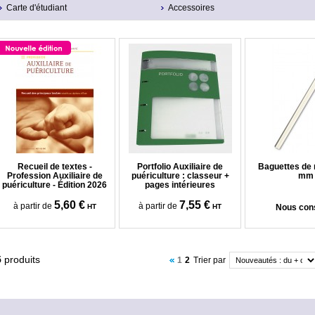
Carte d'étudiant
Accessoires
Recueil de textes -
Portfolio Auxiliaire de
Baguettes de r
Profession Auxiliaire de
puériculture : classeur +
mm
puériculture - Édition 2026
pages intérieures
5,60 €
7,55 €
à partir de
à partir de
HT
HT
Nous cons
5
produits
1
2
Trier par