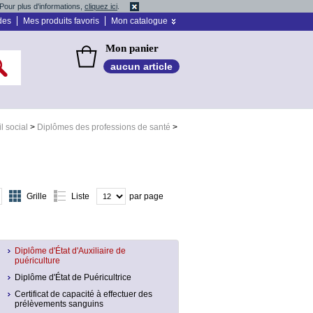
Pour plus d'informations,
cliquez ici
.
des
Mes produits favoris
Mon catalogue
Mon panier
aucun article
l social
>
Diplômes des professions de santé
>
Grille
Liste
par page
Diplôme d'État d'Auxiliaire de
puériculture
Diplôme d'État de Puéricultrice
Certificat de capacité à effectuer des
prélèvements sanguins