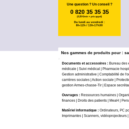
Une question ? Un conseil ?
0 820 35 35 35
(0,20 €/min + prix appel)
Du lundi au vendredi :
8h-12h / 13h-17h30
Nos gammes de produits pour : sa
Documents et accessoires :
Bureau des 
médicale
|
Suivi médical
|
Pharmacie hospit
Gestion administrative
|
Comptabilité de l'
carrières sociales
|
Action sociale
|
Protecti
gestion Armes-chasse-Tir
|
Espace secrétar
Ouvrages :
Ressources humaines
|
Organi
finances
|
Droits des patients
|
MeaH
|
Pers
Matériel informatique :
Ordinateurs, PC po
Imprimantes
|
Scanners, vidéoprojecteurs