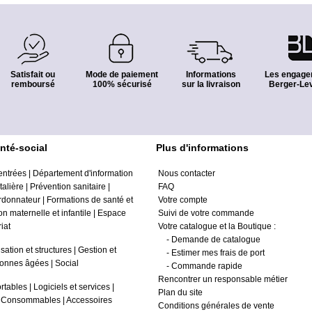
Satisfait ou
Mode de paiement
Informations
Les engage
remboursé
100% sécurisé
sur la livraison
Berger-Lev
nté-social
Plus d'informations
entrées
|
Département d'information
Nous contacter
alière
|
Prévention sanitaire
|
FAQ
ordonnateur
|
Formations de santé et
Votre compte
on maternelle et infantile
|
Espace
Suivi de votre commande
iat
Votre catalogue et la Boutique :
-
Demande de catalogue
sation et structures
|
Gestion et
-
Estimer mes frais de port
onnes âgées
|
Social
-
Commande rapide
Rencontrer un responsable métier
rtables
|
Logiciels et services
|
Plan du site
|
Consommables
|
Accessoires
Conditions générales de vente