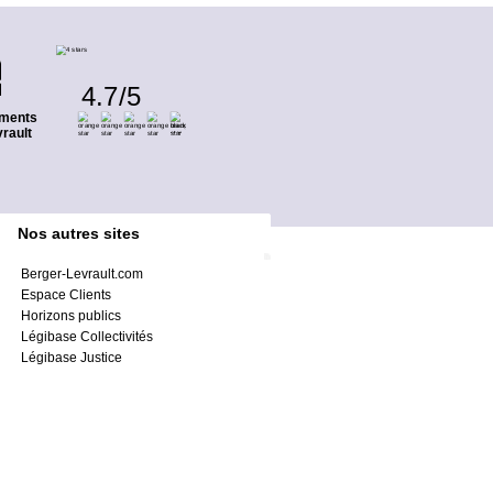
4.7
/
5
ments
rault
Nos autres sites
Berger-Levrault.com
Espace Clients
Horizons publics
Légibase Collectivités
Légibase Justice