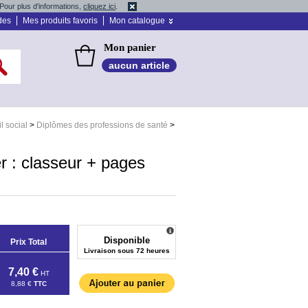
Pour plus d'informations,
cliquez ici
.
des
Mes produits favoris
Mon catalogue
Mon panier
aucun article
l social
>
Diplômes des professions de santé
>
r : classeur + pages
Disponible
Prix Total
Livraison sous 72 heures
7,40 €
HT
8,88 €
TTC