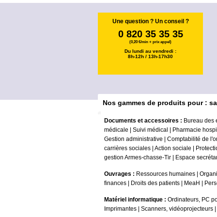
Une question ? Un conseil ?
0 820 35 35 35
(0,20 €/min + prix appel)
Du lundi au vendredi :
8h-12h / 13h-17h30
Nos gammes de produits pour : sa
Documents et accessoires :
Bureau des 
médicale
|
Suivi médical
|
Pharmacie hospit
Gestion administrative
|
Comptabilité de l'
carrières sociales
|
Action sociale
|
Protecti
gestion Armes-chasse-Tir
|
Espace secrétar
Ouvrages :
Ressources humaines
|
Organi
finances
|
Droits des patients
|
MeaH
|
Pers
Matériel informatique :
Ordinateurs, PC po
Imprimantes
|
Scanners, vidéoprojecteurs