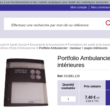
res à son fonctionnement et des cookies analytiques pour établir des statistiques anonymes. 
Mon compte
Mes comman
cueil
>
Santé-Social
>
Documents & Accessoires
>
Formations de santé et du travai
plôme d'Etat d'Ambulancier
>
Portfolio Ambulancier : classeur + pages intérieures
Portfolio Ambulancie
intérieures
Ref.
531BEL120
Quantité
Prix unitaire
souhaitée
7,40 €
HT
8,88 €
TTC