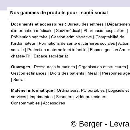
Nos gammes de produits pour : santé-social
Documents et accessoires :
Bureau des entrées
|
Départemen
d'information médicale
|
Suivi médical
|
Pharmacie hospitalière
|
Prévention sanitaire
|
Gestion administrative
|
Comptabilité de
l'ordonnateur
|
Formations de santé et carrières sociales
|
Action
sociale
|
Protection maternelle et infantile
|
Espace gestion Arme
chasse-Tir
|
Espace secrétariat
Ouvrages :
Ressources humaines
|
Organisation et structures
|
Gestion et finances
|
Droits des patients
|
MeaH
|
Personnes âg
|
Social
Matériel informatique :
Ordinateurs, PC portables
|
Logiciels et
services
|
Imprimantes
|
Scanners, vidéoprojecteurs
|
Consommables
|
Accessoires
© Berger - Levrau