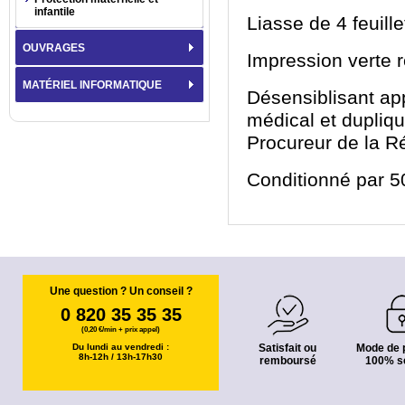
infantile
Liasse de 4 feuill
OUVRAGES
Impression verte r
MATÉRIEL INFORMATIQUE
Désensiblisant ap
médical et dupliqu
Procureur de la Ré
Conditionné par 50
Une question ? Un conseil ?
0 820 35 35 35
(0,20 €/min + prix appel)
Du lundi au vendredi :
Satisfait ou
Mode de 
8h-12h / 13h-17h30
remboursé
100% s