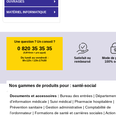
OUVRAGES
MATÉRIEL INFORMATIQUE
Une question ? Un conseil ?
0 820 35 35 35
(0,20 €/min + prix appel)
Du lundi au vendredi :
Satisfait ou
Mode de 
8h-12h / 13h-17h30
remboursé
100% s
Nos gammes de produits pour : santé-social
Documents et accessoires :
Bureau des entrées
|
Départemen
d'information médicale
|
Suivi médical
|
Pharmacie hospitalière
|
Prévention sanitaire
|
Gestion administrative
|
Comptabilité de
l'ordonnateur
|
Formations de santé et carrières sociales
|
Action