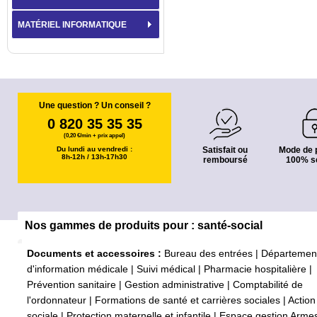
MATÉRIEL INFORMATIQUE
Une question ? Un conseil ?
0 820 35 35 35
(0,20 €/min + prix appel)
Du lundi au vendredi :
Satisfait ou
Mode de 
8h-12h / 13h-17h30
remboursé
100% s
Nos gammes de produits pour : santé-social
Documents et accessoires :
Bureau des entrées
|
Départemen
d'information médicale
|
Suivi médical
|
Pharmacie hospitalière
|
Prévention sanitaire
|
Gestion administrative
|
Comptabilité de
l'ordonnateur
|
Formations de santé et carrières sociales
|
Action
sociale
|
Protection maternelle et infantile
|
Espace gestion Arme