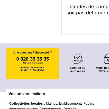
- bandes de compen
soit pas déformé u
Une question ? Un conseil ?
0 820 35 35 35
(0,20 €/min + prix appel)
Du lundi au vendredi :
Satisfait ou
Mode de 
8h-12h / 13h-17h30
remboursé
100% s
Vos univers métiers
Collectivités locales :
Mairies, Etablissements Publics
Intercommunalités, Départements, Régions...