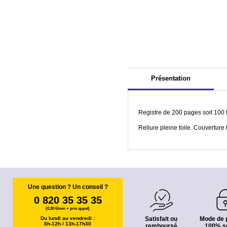
Présentation
Registre de 200 pages soit 100 f
Reliure pleine toile. Couverture t
Une question ? Un conseil ?
0 820 35 35 35
(0,20 €/min + prix appel)
Du lundi au vendredi :
Satisfait ou
Mode de 
8h-12h / 13h-17h30
remboursé
100% s