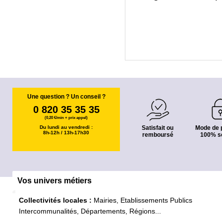
Une question ? Un conseil ?
0 820 35 35 35
(0,20 €/min + prix appel)
Du lundi au vendredi :
Satisfait ou
Mode de 
8h-12h / 13h-17h30
remboursé
100% s
Vos univers métiers
Collectivités locales :
Mairies, Etablissements Publics
Intercommunalités, Départements, Régions...