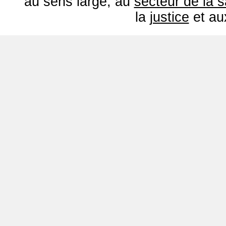
au sens large, au
secteur de la 
la
justice
et a