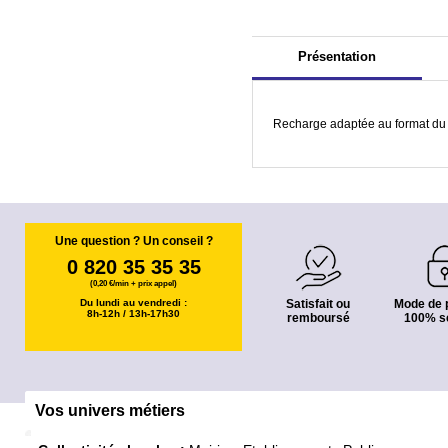
Présentation
Recharge adaptée au format du
Une question ? Un conseil ?
0 820 35 35 35
(0,20 €/min + prix appel)
Du lundi au vendredi :
Satisfait ou
Mode de 
8h-12h / 13h-17h30
remboursé
100% s
Vos univers métiers