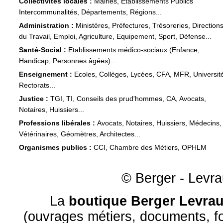
Collectivités locales :
Mairies, Etablissements Publics
Intercommunalités, Départements, Régions...
Administration :
Ministères, Préfectures, Trésoreries, Direction
du Travail, Emploi, Agriculture, Equipement, Sport, Défense...
Santé-Social :
Etablissements médico-sociaux (Enfance,
Handicap, Personnes âgées)...
Enseignement :
Ecoles, Collèges, Lycées, CFA, MFR, Universit
Rectorats...
Justice :
TGI, TI, Conseils des prud'hommes, CA, Avocats,
Notaires, Huissiers...
Professions libérales :
Avocats, Notaires, Huissiers, Médecins,
Vétérinaires, Géomètres, Architectes...
Organismes publics :
CCI, Chambre des Métiers, OPHLM
© Berger - Levrau
La
boutique Berger Levrau
(ouvrages métiers, documents, fo