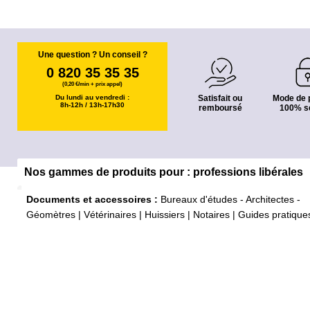
Une question ? Un conseil ?
0 820 35 35 35
(0,20 €/min + prix appel)
Du lundi au vendredi :
Satisfait ou
Mode de 
8h-12h / 13h-17h30
remboursé
100% s
Nos gammes de produits pour : professions libérales
Documents et accessoires :
Bureaux d'études - Architectes -
Géomètres
|
Vétérinaires
|
Huissiers
|
Notaires
|
Guides pratique