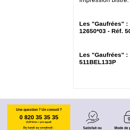
Impression bistre.
Les "Gaufrées" : 
12650*03 - Réf.
Les "Gaufrées" : 
511BEL133P
Une question ? Un conseil ?
0 820 35 35 35
(0,20 €/min + prix appel)
Du lundi au vendredi :
Satisfait ou
Mode de 