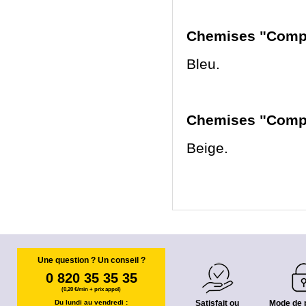
Chemises "Compta
Bleu.
Chemises "Compta
Beige.
Une question ? Un conseil ?
0 820 35 35 35
(0,20 €/min + prix appel)
Du lundi au vendredi :
Satisfait ou
Mode de 