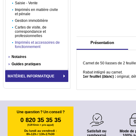
Saisie - Vente
Imprimés en matière civile
et pénale
Gestion immobilière
Cartes de visite, de
correspondance et
professionnelles
Imprimés et accessoires de
Présentation
fonctionnement
Notaires
Carnet de 50 liasses de 2 feuill
Guides pratiques
Rabat intégré au carnet.
MATÉRIEL INFORMATIQUE
1
er
feuillet (
blanc
) :
original, d
Une question ? Un conseil ?
0 820 35 35 35
(0,20 €/min + prix appel)
Du lundi au vendredi :
Satisfait ou
Mode de 
8h-12h / 13h-17h30
remboursé
100% s