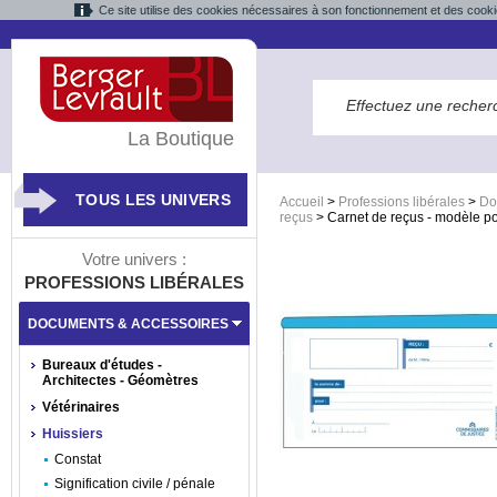
Ce site utilise des cookies nécessaires à son fonctionnement et des cooki
La Boutique
TOUS LES UNIVERS
Accueil
>
Professions libérales
>
Do
reçus
>
Carnet de reçus - modèle p
Votre univers :
PROFESSIONS LIBÉRALES
DOCUMENTS & ACCESSOIRES
Bureaux d'études -
Architectes - Géomètres
Vétérinaires
Huissiers
Constat
Signification civile / pénale