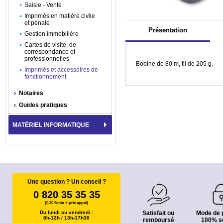
Saisie - Vente
Imprimés en matière civile
et pénale
Présentation
Gestion immobilière
Cartes de visite, de
correspondance et
professionnelles
Bobine de 80 m, fil de 205 g.
Imprimés et accessoires de
fonctionnement
Notaires
Guides pratiques
MATÉRIEL INFORMATIQUE
Une question ? Un conseil ?
0 820 35 35 35
(0,20 €/min + prix appel)
Du lundi au vendredi :
Satisfait ou
Mode de 
8h-12h / 13h-17h30
remboursé
100% s