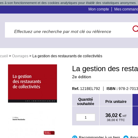
res à son fonctionnement et des cookies analytiques pour établir des statistiques anonymes. 
Mon compte
Mes comman
cueil
>
Ouvrages
>
La gestion des restaurants de collectivités
La gestion des resta
2
e
édition
Ref.
121BEL792
ISBN :
978-2-7013
Quantité
Prix unitaire
souhaitée
36,02 €
HT
38,00 €
TTC
Recommander à un tiers
Ajou