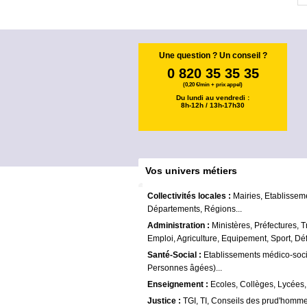
Une question ? Un conseil ?
0 820 35 35 35
(0,20 €/min + prix appel)
Du lundi au vendredi :
8h-12h / 13h-17h30
Vos univers métiers
Collectivités locales :
Mairies, Etablissem
Départements, Régions...
Administration :
Ministères, Préfectures, T
Emploi, Agriculture, Equipement, Sport, Déf
Santé-Social :
Etablissements médico-soc
Personnes âgées)...
Enseignement :
Ecoles, Collèges, Lycées,
Justice :
TGI, TI, Conseils des prud'homme