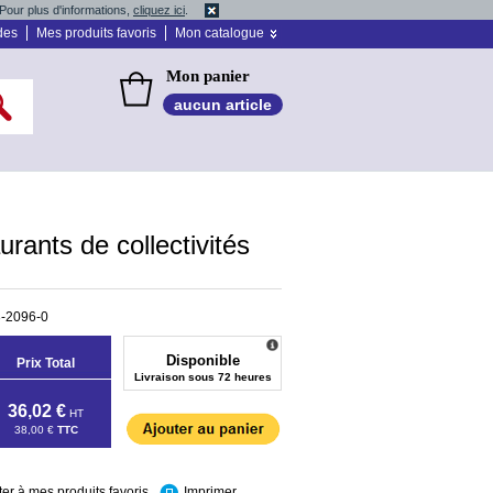
Pour plus d'informations,
cliquez ici
.
des
Mes produits favoris
Mon catalogue
Mon panier
aucun article
urants de collectivités
-2096-0
Disponible
Prix Total
Livraison sous 72 heures
36,02 €
HT
38,00 €
TTC
ter à mes produits favoris
Imprimer