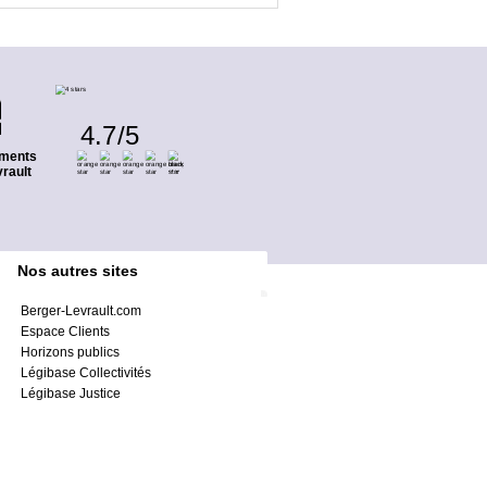
4.7
/
5
ments
rault
Nos autres sites
Berger-Levrault.com
Espace Clients
Horizons publics
Légibase Collectivités
Légibase Justice