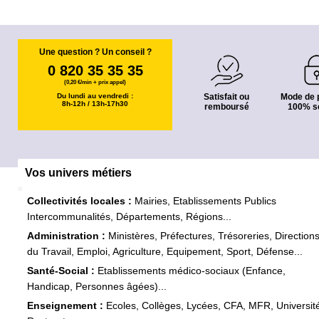
Une question ? Un conseil ?
0 820 35 35 35
(0,20 €/min + prix appel)
Du lundi au vendredi :
Satisfait ou
Mode de 
8h-12h / 13h-17h30
remboursé
100% s
Vos univers métiers
Collectivités locales :
Mairies, Etablissements Publics
Intercommunalités, Départements, Régions...
Administration :
Ministères, Préfectures, Trésoreries, Direction
du Travail, Emploi, Agriculture, Equipement, Sport, Défense...
Santé-Social :
Etablissements médico-sociaux (Enfance,
Handicap, Personnes âgées)...
Enseignement :
Ecoles, Collèges, Lycées, CFA, MFR, Universit